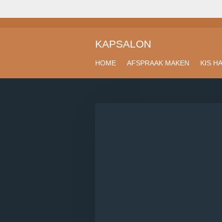
Ga
direct
naar
KAPSALON
de
hoofdinhoud
HOME
AFSPRAAK MAKEN
KIS H