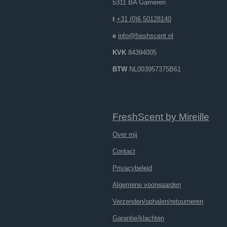
5311 BA Gameren
t
+31 (0)6 50128140
e
info@freshscent.nl
KVK
84394005
BTW
NL003957375B61
FreshScent
by
M
ireille
Over mij
Contact
Privacybeleid
Algemene voorwaarden
Verzenden/ophalen/retourneren
Garantie/klachten