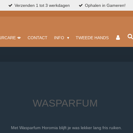
Verzenden 1 tot 3 werkdagen
Ophalen in Gameren!
AIRCARE 💋
CONTACT
INFO
TWEEDE HANDS
WASPARFUM
Met Wasparfum Horomia blijft je was lekker lang fris ruiken.