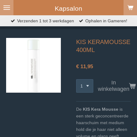
Ga
Kapsalon
direct
naar
Verzenden 1 tot 3 werkdagen
Ophalen in Gameren!
de
hoofdinhoud
KIS KERAMOUSSE
400ML
€ 11,95
In
winkelwagen
De
KIS Kera Mousse
is
een sterk geconcentreerde
haarschuim met medium
hold die je haar niet alleen
volume en glans geeft,