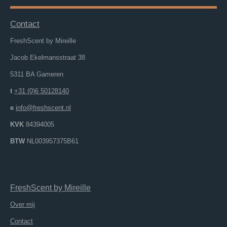
Contact
FreshScent by Mireille
Jacob Ekelmansstraat 38
5311 BA Gameren
t
+31 (0)6 50128140
e
info@freshscent.nl
KVK
84394005
BTW
NL003957375B61
FreshScent
by
M
ireille
Over mij
Contact