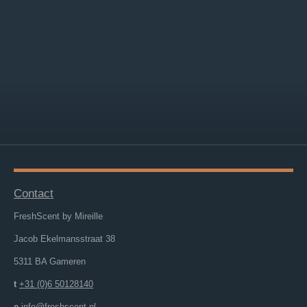
Contact
FreshScent by Mireille
Jacob Ekelmansstraat 38
5311 BA Gameren
t
+31 (0)6 50128140
e
info@freshscent.nl