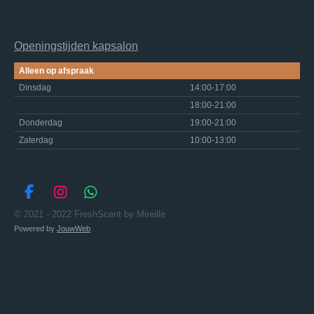
Openingstijden kapsalon
Alleen op afspraak
Dinsdag
14:00-17:00
18:00-21:00
Donderdag
19:00-21:00
Zaterdag
10:00-13:00
F
I
W
a
n
h
© 2021 - 2022 FreshScent by Mireille
c
s
a
Powered by
JouwWeb
e
t
t
b
a
s
o
g
A
o
r
p
k
a
p