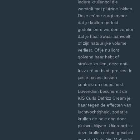
iedere krullenbol die
worstelt met pluizige lokken.
Deze crème zorgt ervoor
dat je krullen perfect
gedefinieerd worden zonder
dat je haar zwaar aanvoelt
of zijn natuurlijke volume
verliest. Of je nu licht
golvend haar hebt of
strakke krullen, deze anti-
frizz crème biedt precies de
juiste balans tussen
controle en soepelheid.
Bovendien beschermt de
KIS Curls Defrizz Cream je
haar tegen de effecten van
luchtvochtigheid, zodat je
krullen de hele dag door
pluisvrij blijven. Uiteraard is
deze krullen crème geschikt
voor de Curly Girl Methode!