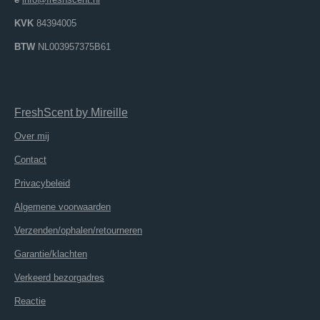
KVK
84394005
BTW
NL003957375B61
FreshScent
by
M
ireille
Over mij
Contact
Privacybeleid
Algemene voorwaarden
Verzenden/ophalen/retourneren
Garantie/klachten
Verkeerd bezorgadres
Reactie