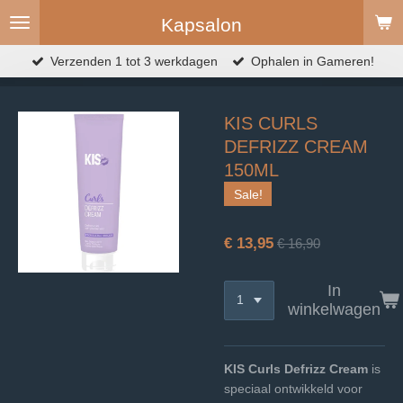
Ga
Kapsalon
direct
naar
Verzenden 1 tot 3 werkdagen
Ophalen in Gameren!
de
hoofdinhoud
KIS CURLS
DEFRIZZ CREAM
150ML
Sale!
€ 13,95
€ 16,90
In
winkelwagen
KIS Curls Defrizz Cream
is
speciaal ontwikkeld voor