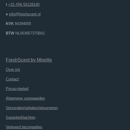
t
+31 (0)6 50128140
e
info@freshscent.nl
KVK
84394005
BTW
NL003957375B61
FreshScent
by
M
ireille
Over mij
Contact
Privacybeleid
Algemene voorwaarden
Verzenden/ophalen/retourneren
Garantie/klachten
Verkeerd bezorgadres