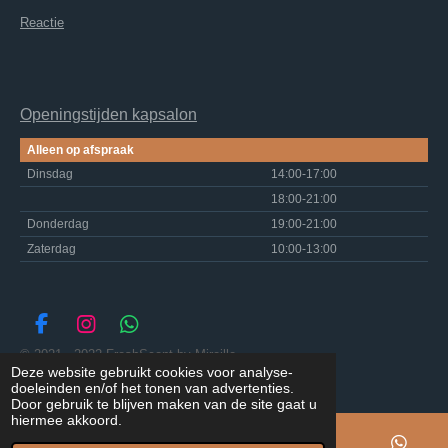
Reactie
Openingstijden kapsalon
Alleen op afspraak
Dinsdag
14:00-17:00
18:00-21:00
Donderdag
19:00-21:00
Zaterdag
10:00-13:00
F
I
W
a
n
h
© 2021 - 2022 FreshScent by Mireille
c
s
a
Deze website gebruikt cookies voor analyse-
Powered by
JouwWeb
doeleinden en/of het tonen van advertenties.
e
t
t
Door gebruik te blijven maken van de site gaat u
b
a
s
hiermee akkoord.
o
g
A