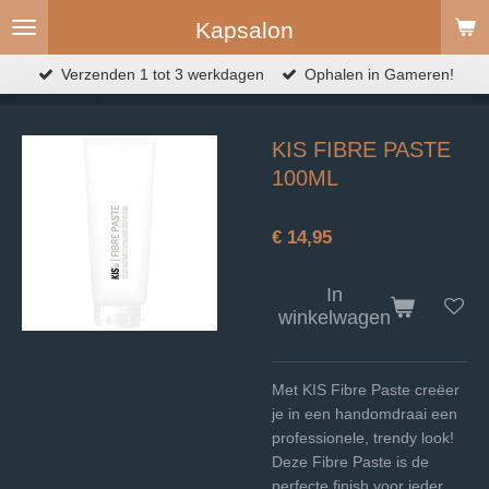
Ga
Kapsalon
direct
naar
Verzenden 1 tot 3 werkdagen
Ophalen in Gameren!
de
hoofdinhoud
KIS FIBRE PASTE
100ML
€ 14,95
In
winkelwagen
Met KIS Fibre Paste creëer
je in een handomdraai een
professionele, trendy look!
Deze Fibre Paste is de
perfecte finish voor ieder