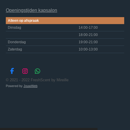
Openingstijden kapsalon
Alleen op afspraak
Dinsdag
14:00-17:00
18:00-21:00
Donderdag
19:00-21:00
Zaterdag
10:00-13:00
F
I
W
a
n
h
© 2021 - 2022 FreshScent by Mireille
c
s
a
Powered by
JouwWeb
e
t
t
b
a
s
o
g
A
o
r
p
k
a
p
m