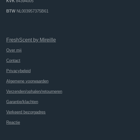
KVK
84394005
BTW
NL003957375B61
FreshScent
by
M
ireille
Over mij
Contact
Privacybeleid
Algemene voorwaarden
Verzenden/ophalen/retourneren
Garantie/klachten
Verkeerd bezorgadres
Reactie