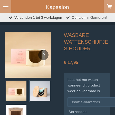
Ga
Kapsalon
direct
naar
Verzenden 1 tot 3 werkdagen
Ophalen in Gameren!
de
hoofdinhoud
WASBARE
WATTENSCHIJFJE
S HOUDER
€ 17,95
Laat het me weten
wanneer dit product
weer op voorraad is.
Verzenden