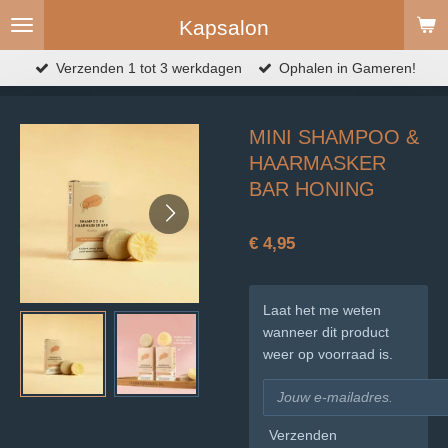
Ga
Kapsalon
direct
naar
Verzenden 1 tot 3 werkdagen
Ophalen in Gameren!
de
hoofdinhoud
MINI SHAMPOO &
HAARMASKER
BAR HONING
€ 4,95
Laat het me weten
wanneer dit product
weer op voorraad is.
Verzenden