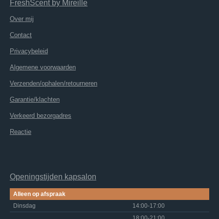
FreshScent
by
M
ireille
Over mij
Contact
Privacybeleid
Algemene voorwaarden
Verzenden/ophalen/retourneren
Garantie/klachten
Verkeerd bezorgadres
Reactie
Openingstijden kapsalon
Alleen op afspraak
Dinsdag
14:00-17:00
18:00-21:00