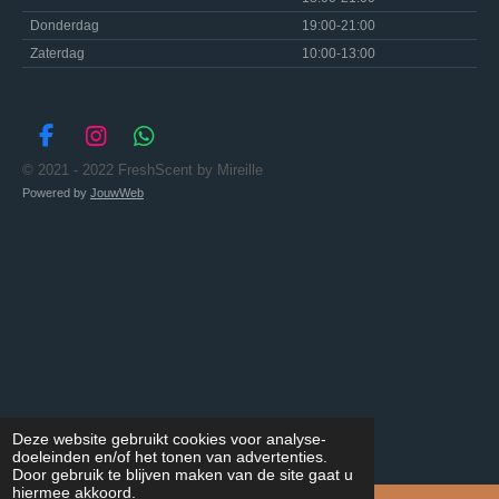
Donderdag
19:00-21:00
Zaterdag
10:00-13:00
F
I
W
a
n
h
© 2021 - 2022 FreshScent by Mireille
c
s
a
Powered by
JouwWeb
e
t
t
b
a
s
o
g
A
o
r
p
k
a
p
m
Deze website gebruikt cookies voor analyse-
doeleinden en/of het tonen van advertenties.
Door gebruik te blijven maken van de site gaat u
hiermee akkoord.