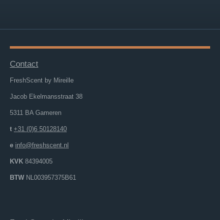
Contact
FreshScent by Mireille
Jacob Ekelmansstraat 38
5311 BA Gameren
t
+31 (0)6 50128140
e
info@freshscent.nl
KVK
84394005
BTW
NL003957375B61