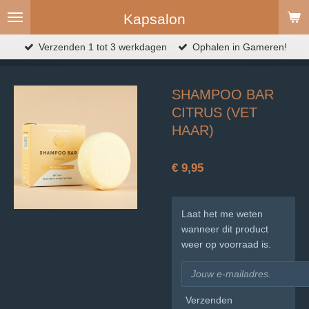
Ga
Kapsalon
direct
naar
Verzenden 1 tot 3 werkdagen
Ophalen in Gameren!
de
hoofdinhoud
SHAMPOO BAR
CITRUS (VET
HAAR)
€ 9,95
Laat het me weten
wanneer dit product
weer op voorraad is.
Verzenden