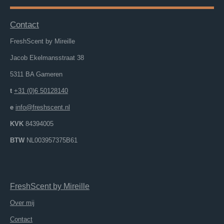
Contact
FreshScent by Mireille
Jacob Ekelmansstraat 38
5311 BA Gameren
t
+31 (0)6 50128140
e
info@freshscent.nl
KVK
84394005
BTW
NL003957375B61
FreshScent
by
M
ireille
Over mij
Contact