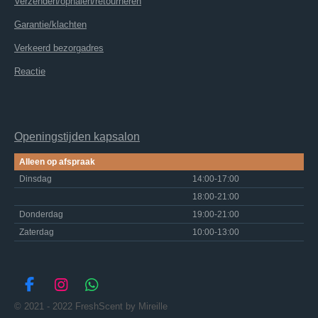
Verzenden/ophalen/retourneren
Garantie/klachten
Verkeerd bezorgadres
Reactie
Openingstijden kapsalon
Alleen op afspraak
Dinsdag
14:00-17:00
18:00-21:00
Donderdag
19:00-21:00
Zaterdag
10:00-13:00
F
I
W
a
n
h
© 2021 - 2022 FreshScent by Mireille