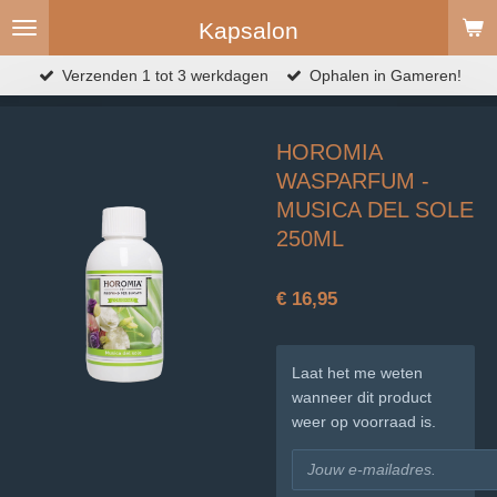
Ga
Kapsalon
direct
naar
Verzenden 1 tot 3 werkdagen
Ophalen in Gameren!
de
hoofdinhoud
HOROMIA
WASPARFUM -
MUSICA DEL SOLE
250ML
€ 16,95
Laat het me weten
wanneer dit product
weer op voorraad is.