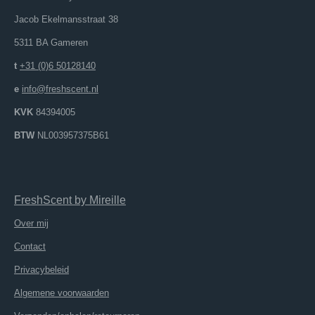
Jacob Ekelmansstraat 38
5311 BA Gameren
t
+31 (0)6 50128140
e
info@freshscent.nl
KVK
84394005
BTW
NL003957375B61
FreshScent
by
M
ireille
Over mij
Contact
Privacybeleid
Algemene voorwaarden